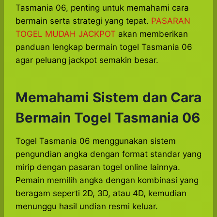
Tasmania 06, penting untuk memahami cara
bermain serta strategi yang tepat.
PASARAN
TOGEL MUDAH JACKPOT
akan memberikan
panduan lengkap bermain togel Tasmania 06
agar peluang jackpot semakin besar.
Memahami Sistem dan Cara
Bermain Togel Tasmania 06
Togel Tasmania 06 menggunakan sistem
pengundian angka dengan format standar yang
mirip dengan pasaran togel online lainnya.
Pemain memilih angka dengan kombinasi yang
beragam seperti 2D, 3D, atau 4D, kemudian
menunggu hasil undian resmi keluar.