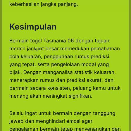
keberhasilan jangka panjang.
Kesimpulan
Bermain togel Tasmania 06 dengan tujuan
meraih jackpot besar memerlukan pemahaman
pola keluaran, penggunaan rumus prediksi
yang tepat, serta pengelolaan modal yang
bijak. Dengan menganalisa statistik keluaran,
menerapkan rumus dan prediksi akurat, dan
bermain secara konsisten, peluang kamu untuk
menang akan meningkat signifikan.
Selalu ingat untuk bermain dengan tanggung
jawab dan menghindari emosi agar
pengalaman bermain tetap menyenangkan dan