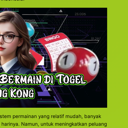
istem permainan yang relatif mudah, banyak
 harinya. Namun, untuk meningkatkan peluang