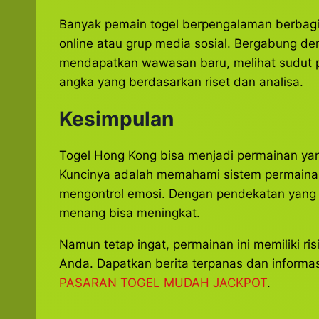
Banyak pemain togel berpengalaman berbagi p
online atau grup media sosial. Bergabung d
mendapatkan wawasan baru, melihat sudut p
angka yang berdasarkan riset dan analisa.
Kesimpulan
Togel Hong Kong bisa menjadi permainan ya
Kuncinya adalah memahami sistem permainan
mengontrol emosi. Dengan pendekatan yang le
menang bisa meningkat.
Namun tetap ingat, permainan ini memiliki ris
Anda. Dapatkan berita terpanas dan inform
PASARAN TOGEL MUDAH JACKPOT
.