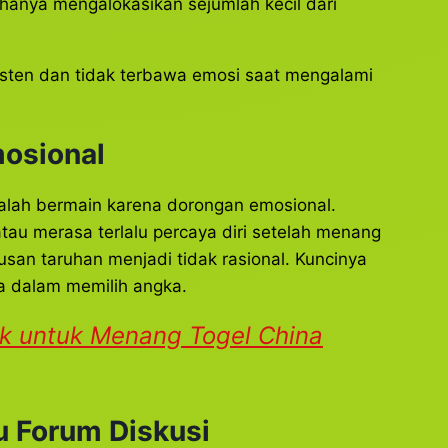
anya mengalokasikan sejumlah kecil dari
sten dan tidak terbawa emosi saat mengalami
mosional
alah bermain karena dorongan emosional.
tau merasa terlalu percaya diri setelah menang
usan taruhan menjadi tidak rasional. Kuncinya
a dalam memilih angka.
ik untuk Menang Togel China
 Forum Diskusi