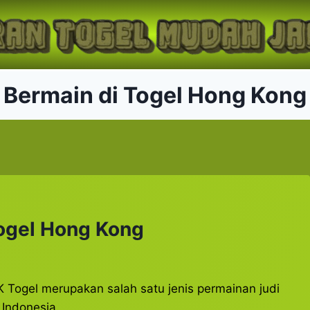
Bermain di Togel Hong Kong
Togel Hong Kong
 Togel merupakan salah satu jenis permainan judi
 Indonesia.