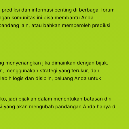
rediksi dan informasi penting di berbagai forum
engan komunitas ini bisa membantu Anda
andang lain, atau bahkan memperoleh prediksi
ng menyenangkan jika dimainkan dengan bijak.
, menggunakan strategi yang terukur, dan
bih logis dan disiplin, peluang Anda untuk
iko, jadi bijaklah dalam menentukan batasan diri
asi yang akan mengubah pandangan Anda hanya di