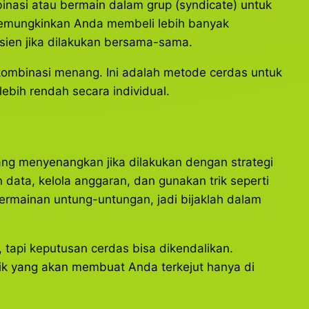
asi atau bermain dalam grup (syndicate) untuk
memungkinkan Anda membeli lebih banyak
sien jika dilakukan bersama-sama.
 kombinasi menang. Ini adalah metode cerdas untuk
ebih rendah secara individual.
ang menyenangkan jika dilakukan dengan strategi
 data, kelola anggaran, dan gunakan trik seperti
permainan untung-untungan, jadi bijaklah dalam
 tapi keputusan cerdas bisa dikendalikan.
ik yang akan membuat Anda terkejut hanya di