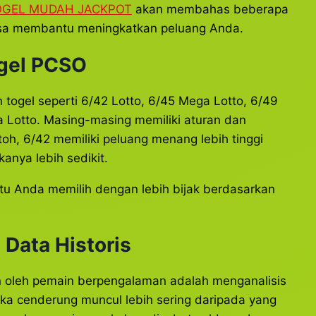
OGEL MUDAH JACKPOT
akan membahas beberapa
bisa membantu meningkatkan peluang Anda.
ogel PCSO
togel seperti 6/42 Lotto, 6/45 Mega Lotto, 6/49
ra Lotto. Masing-masing memiliki aturan dan
h, 6/42 memiliki peluang menang lebih tinggi
anya lebih sedikit.
u Anda memilih dengan lebih bijak berdasarkan
 Data Historis
an oleh pemain berpengalaman adalah menganalisis
ka cenderung muncul lebih sering daripada yang