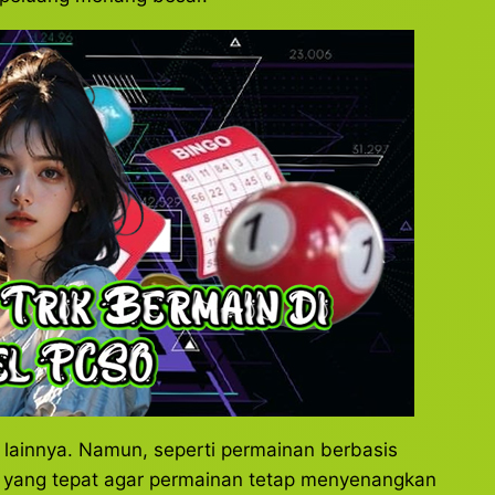
a lainnya. Namun, seperti permainan berbasis
i yang tepat agar permainan tetap menyenangkan