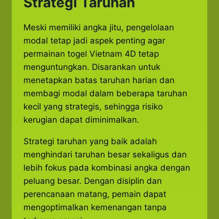
Strategi Taruhan
Meski memiliki angka jitu, pengelolaan
modal tetap jadi aspek penting agar
permainan togel Vietnam 4D tetap
menguntungkan. Disarankan untuk
menetapkan batas taruhan harian dan
membagi modal dalam beberapa taruhan
kecil yang strategis, sehingga risiko
kerugian dapat diminimalkan.
Strategi taruhan yang baik adalah
menghindari taruhan besar sekaligus dan
lebih fokus pada kombinasi angka dengan
peluang besar. Dengan disiplin dan
perencanaan matang, pemain dapat
mengoptimalkan kemenangan tanpa