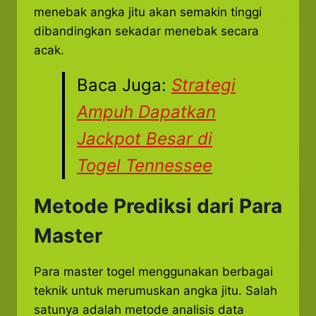
menebak angka jitu akan semakin tinggi
dibandingkan sekadar menebak secara
acak.
Baca Juga:
Strategi
Ampuh Dapatkan
Jackpot Besar di
Togel Tennessee
Metode Prediksi dari Para
Master
Para master togel menggunakan berbagai
teknik untuk merumuskan angka jitu. Salah
satunya adalah metode analisis data