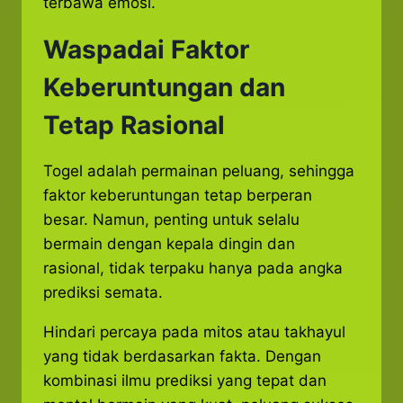
terbawa emosi.
Waspadai Faktor
Keberuntungan dan
Tetap Rasional
Togel adalah permainan peluang, sehingga
faktor keberuntungan tetap berperan
besar. Namun, penting untuk selalu
bermain dengan kepala dingin dan
rasional, tidak terpaku hanya pada angka
prediksi semata.
Hindari percaya pada mitos atau takhayul
yang tidak berdasarkan fakta. Dengan
kombinasi ilmu prediksi yang tepat dan