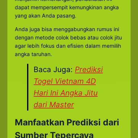
dapat mempersempit kemungkinan angka
yang akan Anda pasang.
Anda juga bisa menggabungkan rumus ini
dengan metode colok bebas atau colok jitu
agar lebih fokus dan efisien dalam memilih
angka taruhan.
Baca Juga:
Prediksi
Togel Vietnam 4D
Hari Ini Angka Jitu
dari Master
Manfaatkan Prediksi dari
Sumber Tepercaya