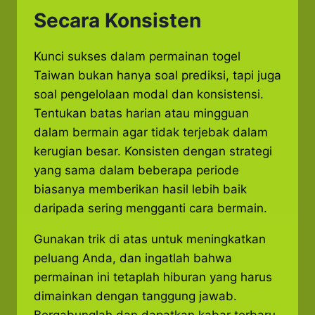
Secara Konsisten
Kunci sukses dalam permainan togel
Taiwan bukan hanya soal prediksi, tapi juga
soal pengelolaan modal dan konsistensi.
Tentukan batas harian atau mingguan
dalam bermain agar tidak terjebak dalam
kerugian besar. Konsisten dengan strategi
yang sama dalam beberapa periode
biasanya memberikan hasil lebih baik
daripada sering mengganti cara bermain.
Gunakan trik di atas untuk meningkatkan
peluang Anda, dan ingatlah bahwa
permainan ini tetaplah hiburan yang harus
dimainkan dengan tanggung jawab.