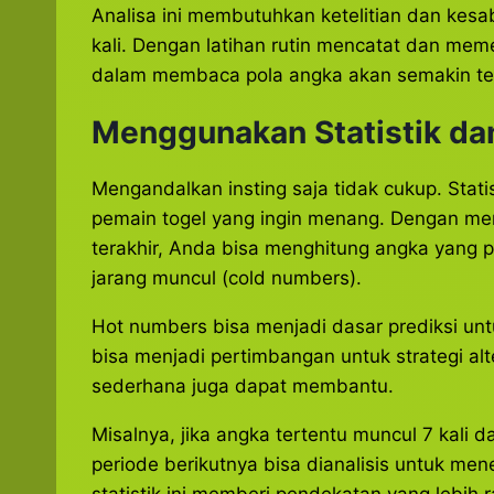
Analisa ini membutuhkan ketelitian dan kesa
kali. Dengan latihan rutin mencatat dan me
dalam membaca pola angka akan semakin te
Menggunakan Statistik dan
Mengandalkan insting saja tidak cukup. Stati
pemain togel yang ingin menang. Dengan me
terakhir, Anda bisa menghitung angka yang p
jarang muncul (cold numbers).
Hot numbers bisa menjadi dasar prediksi un
bisa menjadi pertimbangan untuk strategi alter
sederhana juga dapat membantu.
Misalnya, jika angka tertentu muncul 7 kali 
periode berikutnya bisa dianalisis untuk m
statistik ini memberi pendekatan yang lebih 