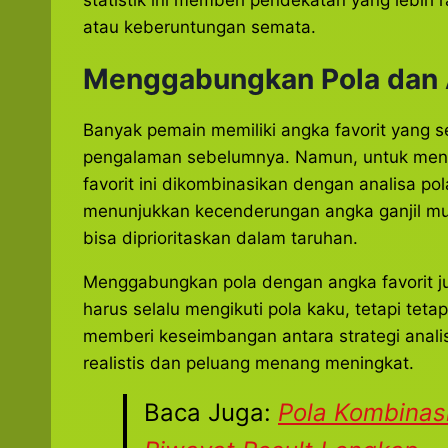
atau keberuntungan semata.
Menggabungkan Pola dan 
Banyak pemain memiliki angka favorit yang s
pengalaman sebelumnya. Namun, untuk meni
favorit ini dikombinasikan dengan analisa pol
menunjukkan kecenderungan angka ganjil munc
bisa diprioritaskan dalam taruhan.
Menggabungkan pola dengan angka favorit jug
harus selalu mengikuti pola kaku, tetapi teta
memberi keseimbangan antara strategi analisa
realistis dan peluang menang meningkat.
Baca Juga:
Pola Kombinasi