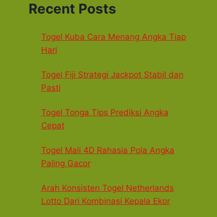
Recent Posts
Togel Kuba Cara Menang Angka Tiap
Hari
Togel Fiji Strategi Jackpot Stabil dan
Pasti
Togel Tonga Tips Prediksi Angka
Cepat
Togel Mali 4D Rahasia Pola Angka
Paling Gacor
Arah Konsisten Togel Netherlands
Lotto Dari Kombinasi Kepala Ekor