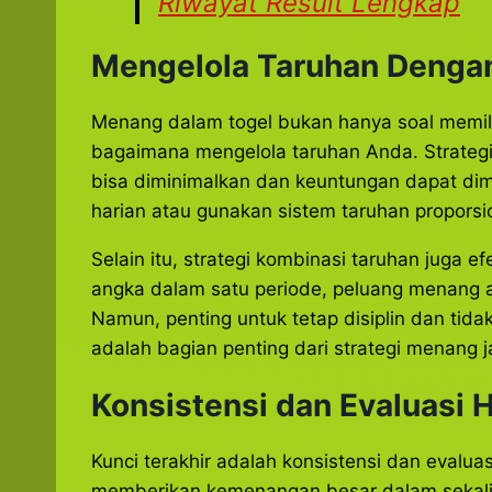
Riwayat Result Lengkap
Mengelola Taruhan Dengan
Menang dalam togel bukan hanya soal memilih
bagaimana mengelola taruhan Anda. Strategi
bisa diminimalkan dan keuntungan dapat dim
harian atau gunakan sistem taruhan proporsi
Selain itu, strategi kombinasi taruhan juga
angka dalam satu periode, peluang menang ak
Namun, penting untuk tetap disiplin dan tida
adalah bagian penting dari strategi menang 
Konsistensi dan Evaluasi H
Kunci terakhir adalah konsistensi dan evaluas
memberikan kemenangan besar dalam sekali 