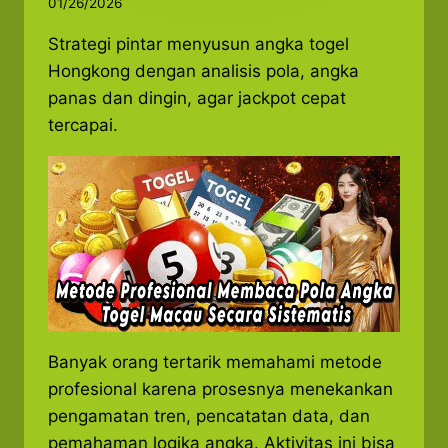
01/26/2026
Strategi pintar menyusun angka togel
Hongkong dengan analisis pola, angka
panas dan dingin, agar jackpot cepat
tercapai.
Banyak orang tertarik memahami metode
profesional karena prosesnya menekankan
pengamatan tren, pencatatan data, dan
pemahaman logika angka. Aktivitas ini bisa