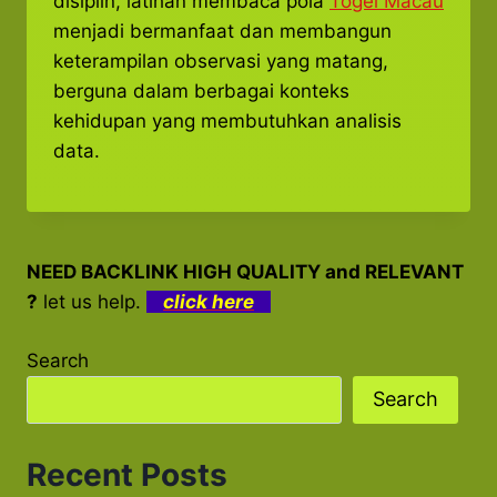
disiplin, latihan membaca pola
Togel Macau
menjadi bermanfaat dan membangun
keterampilan observasi yang matang,
berguna dalam berbagai konteks
kehidupan yang membutuhkan analisis
data.
NEED BACKLINK HIGH QUALITY and RELEVANT
?
let us help.
click here
Search
Search
Recent Posts