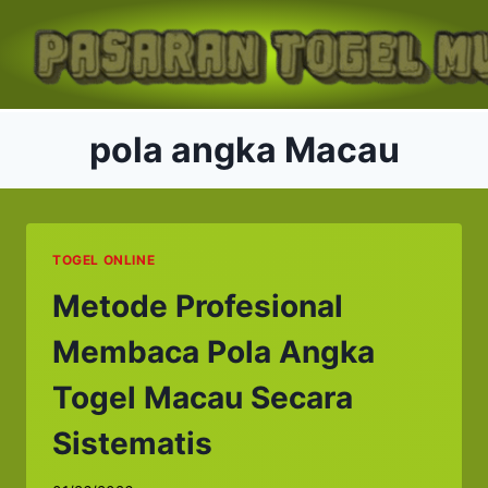
Skip
to
content
pola angka Macau
TOGEL ONLINE
Metode Profesional
Membaca Pola Angka
Togel Macau Secara
Sistematis