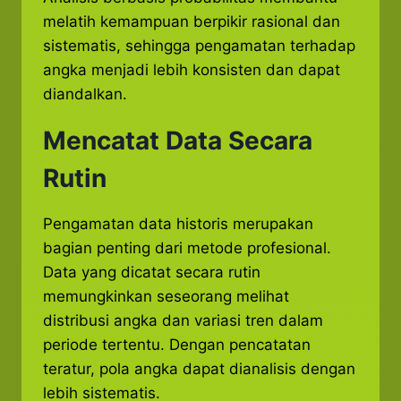
melatih kemampuan berpikir rasional dan
sistematis, sehingga pengamatan terhadap
angka menjadi lebih konsisten dan dapat
diandalkan.
Mencatat Data Secara
Rutin
Pengamatan data historis merupakan
bagian penting dari metode profesional.
Data yang dicatat secara rutin
memungkinkan seseorang melihat
distribusi angka dan variasi tren dalam
periode tertentu. Dengan pencatatan
teratur, pola angka dapat dianalisis dengan
lebih sistematis.