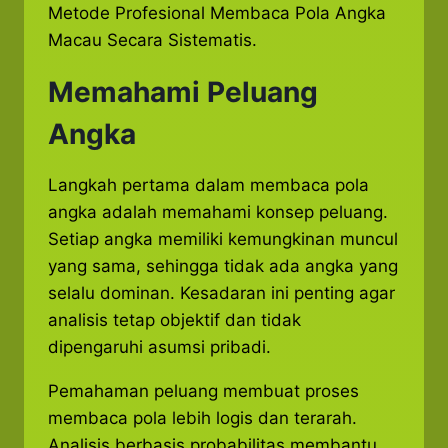
Metode Profesional Membaca Pola Angka
Macau Secara Sistematis.
Memahami Peluang
Angka
Langkah pertama dalam membaca pola
angka adalah memahami konsep peluang.
Setiap angka memiliki kemungkinan muncul
yang sama, sehingga tidak ada angka yang
selalu dominan. Kesadaran ini penting agar
analisis tetap objektif dan tidak
dipengaruhi asumsi pribadi.
Pemahaman peluang membuat proses
membaca pola lebih logis dan terarah.
Analisis berbasis probabilitas membantu