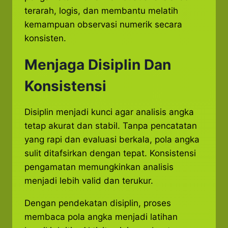
terarah, logis, dan membantu melatih
kemampuan observasi numerik secara
konsisten.
Menjaga Disiplin Dan
Konsistensi
Disiplin menjadi kunci agar analisis angka
tetap akurat dan stabil. Tanpa pencatatan
yang rapi dan evaluasi berkala, pola angka
sulit ditafsirkan dengan tepat. Konsistensi
pengamatan memungkinkan analisis
menjadi lebih valid dan terukur.
Dengan pendekatan disiplin, proses
membaca pola angka menjadi latihan