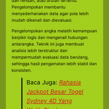
dan rendah, atau urutan tertentu.
Pengelompokan membantu
menyederhanakan data agar pola lebih
mudah dikenali dan dievaluasi.
Pengelompokan angka melatih kemampuan
berpikir logis dan mengenali hubungan
antarangka. Teknik ini juga membuat
analisis lebih terstruktur dan
mempermudah evaluasi data berulang,
sehingga hasil pengamatan lebih stabil dan
konsisten.
Baca Juga:
Rahasia
Jackpot Besar Togel
Sydney 4D Yang