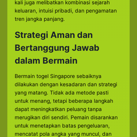
kali juga melibatkan kombinasi sejarah
keluaran, intuisi pribadi, dan pengamatan
tren jangka panjang.
Strategi Aman dan
Bertanggung Jawab
dalam Bermain
Bermain togel Singapore sebaiknya
dilakukan dengan kesadaran dan strategi
yang matang. Tidak ada metode pasti
untuk menang, tetapi beberapa langkah
dapat meningkatkan peluang tanpa
merugikan diri sendiri. Pemain disarankan
untuk menetapkan batas pengeluaran,
mencatat pola angka yang muncul, dan