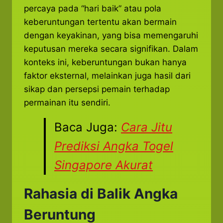
percaya pada “hari baik” atau pola
keberuntungan tertentu akan bermain
dengan keyakinan, yang bisa memengaruhi
keputusan mereka secara signifikan. Dalam
konteks ini, keberuntungan bukan hanya
faktor eksternal, melainkan juga hasil dari
sikap dan persepsi pemain terhadap
permainan itu sendiri.
Baca Juga:
Cara Jitu
Prediksi Angka Togel
Singapore Akurat
Rahasia di Balik Angka
Beruntung