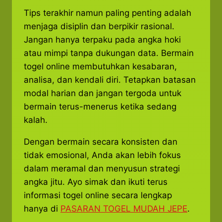
Tips terakhir namun paling penting adalah
menjaga disiplin dan berpikir rasional.
Jangan hanya terpaku pada angka hoki
atau mimpi tanpa dukungan data. Bermain
togel online membutuhkan kesabaran,
analisa, dan kendali diri. Tetapkan batasan
modal harian dan jangan tergoda untuk
bermain terus-menerus ketika sedang
kalah.
Dengan bermain secara konsisten dan
tidak emosional, Anda akan lebih fokus
dalam meramal dan menyusun strategi
angka jitu. Ayo simak dan ikuti terus
informasi togel online secara lengkap
hanya di
PASARAN TOGEL MUDAH JEPE
.