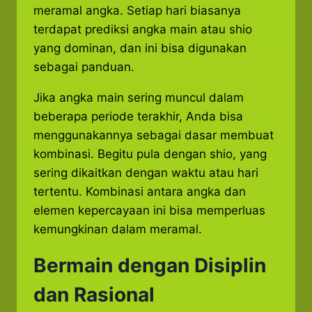
meramal angka. Setiap hari biasanya
terdapat prediksi angka main atau shio
yang dominan, dan ini bisa digunakan
sebagai panduan.
Jika angka main sering muncul dalam
beberapa periode terakhir, Anda bisa
menggunakannya sebagai dasar membuat
kombinasi. Begitu pula dengan shio, yang
sering dikaitkan dengan waktu atau hari
tertentu. Kombinasi antara angka dan
elemen kepercayaan ini bisa memperluas
kemungkinan dalam meramal.
Bermain dengan Disiplin
dan Rasional