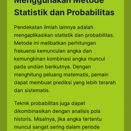
Menggunakan Metode
Statistik dan Probabilitas
Pendekatan ilmiah lainnya adalah
mengaplikasikan statistik dan probabilitas.
Metode ini melibatkan perhitungan
frekuensi kemunculan angka dan
kemungkinan kombinasi angka muncul
pada undian berikutnya. Dengan
menghitung peluang matematis, pemain
dapat membuat prediksi yang lebih terarah
dan sistematis.
Teknik probabilitas juga dapat
dikombinasikan dengan analisis pola
historis. Misalnya, jika angka tertentu
muncul sangat sering dalam periode