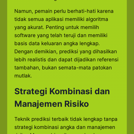
Namun, pemain perlu berhati-hati karena
tidak semua aplikasi memiliki algoritma
yang akurat. Penting untuk memilih
software yang telah teruji dan memiliki
basis data keluaran angka lengkap.
Dengan demikian, prediksi yang dihasilkan
lebih realistis dan dapat dijadikan referensi
tambahan, bukan semata-mata patokan
mutlak.
Strategi Kombinasi dan
Manajemen Risiko
Teknik prediksi terbaik tidak lengkap tanpa
strategi kombinasi angka dan manajemen