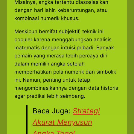
Misalnya, angka tertentu diasosiasikan
dengan hari lahir, keberuntungan, atau
kombinasi numerik khusus.
Meskipun bersifat subjektif, teknik ini
populer karena menggabungkan analisis
matematis dengan intuisi pribadi. Banyak
pemain yang merasa lebih percaya diri
dalam memilih angka setelah
memperhatikan pola numerik dan simbolik
ini. Namun, penting untuk tetap
mengombinasikannya dengan data historis
agar prediksi lebih seimbang.
Baca Juga:
Strategi
Akurat Menyusun
Angka Togel