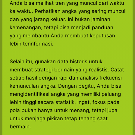
Anda bisa melihat tren yang muncul dari waktu
ke waktu. Perhatikan angka yang sering muncul
dan yang jarang keluar. Ini bukan jaminan
kemenangan, tetapi bisa menjadi panduan
yang membantu Anda membuat keputusan
lebih terinformasi.
Selain itu, gunakan data historis untuk
membuat strategi bermain yang realistis. Catat
setiap hasil dengan rapi dan analisis frekuensi
kemunculan angka. Dengan begitu, Anda bisa
mengidentifikasi angka yang memiliki peluang
lebih tinggi secara statistik. Ingat, fokus pada
pola bukan hanya untuk menang, tetapi juga
untuk menjaga pikiran tetap tenang saat
bermain.