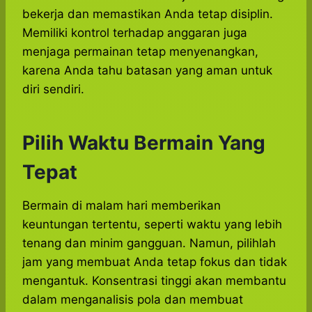
bekerja dan memastikan Anda tetap disiplin.
Memiliki kontrol terhadap anggaran juga
menjaga permainan tetap menyenangkan,
karena Anda tahu batasan yang aman untuk
diri sendiri.
Pilih Waktu Bermain Yang
Tepat
Bermain di malam hari memberikan
keuntungan tertentu, seperti waktu yang lebih
tenang dan minim gangguan. Namun, pilihlah
jam yang membuat Anda tetap fokus dan tidak
mengantuk. Konsentrasi tinggi akan membantu
dalam menganalisis pola dan membuat