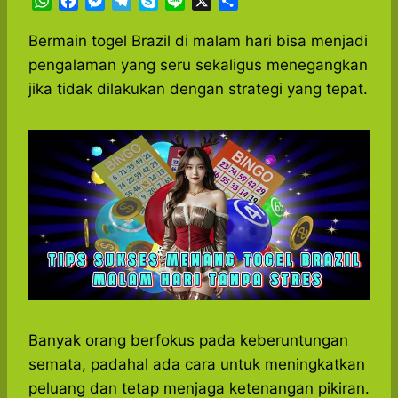
W
F
M
T
S
L
X
S
h
a
e
e
k
i
h
a
c
s
l
y
n
a
Bermain togel Brazil di malam hari bisa menjadi
t
e
s
e
p
e
r
pengalaman yang seru sekaligus menegangkan
s
b
e
g
e
e
jika tidak dilakukan dengan strategi yang tepat.
A
o
n
r
p
o
g
a
p
k
e
m
r
Banyak orang berfokus pada keberuntungan
semata, padahal ada cara untuk meningkatkan
peluang dan tetap menjaga ketenangan pikiran.