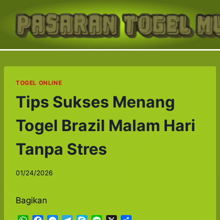
Skip
to
content
TOGEL ONLINE
Tips Sukses Menang
Togel Brazil Malam Hari
Tanpa Stres
01/24/2026
Bagikan