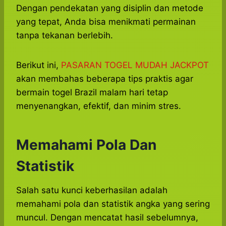
Dengan pendekatan yang disiplin dan metode
yang tepat, Anda bisa menikmati permainan
tanpa tekanan berlebih.
Berikut ini,
PASARAN TOGEL MUDAH JACKPOT
akan membahas beberapa tips praktis agar
bermain togel Brazil malam hari tetap
menyenangkan, efektif, dan minim stres.
Memahami Pola Dan
Statistik
Salah satu kunci keberhasilan adalah
memahami pola dan statistik angka yang sering
muncul. Dengan mencatat hasil sebelumnya,