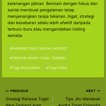
ketenangan pikiran. Bermain dengan fokus dan
santai membuat pengalaman tetap
menyenangkan tanpa tekanan. Ingat, strategi
dan kesabaran selalu lebih efektif daripada
terburu-buru atau mengandalkan insting
semata.
Post
#
PASARAN TOGEL MUDAH JACKPOT
Tags:
#
PREDIKSI ANGKA TOGEL TERBARU
#
Togel Brazil Malam
#
Togel Online
Post
PREVIOUS
NEXT
Strategi Rahasia Togel
Tips Jitu Menebak
navigation
New Zealand Agar
Angka Togel Finlandia