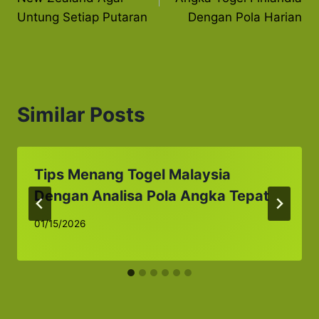
Untung Setiap Putaran
Dengan Pola Harian
Similar Posts
Tips Menang Togel Malaysia
Dengan Analisa Pola Angka Tepat
01/15/2026