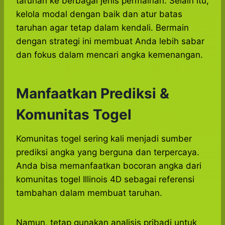
taruhan ke berbagai jenis permainan. Selain itu,
kelola modal dengan baik dan atur batas
taruhan agar tetap dalam kendali. Bermain
dengan strategi ini membuat Anda lebih sabar
dan fokus dalam mencari angka kemenangan.
Manfaatkan Prediksi &
Komunitas Togel
Komunitas togel sering kali menjadi sumber
prediksi angka yang berguna dan terpercaya.
Anda bisa memanfaatkan bocoran angka dari
komunitas togel Illinois 4D sebagai referensi
tambahan dalam membuat taruhan.
Namun, tetap gunakan analisis pribadi untuk