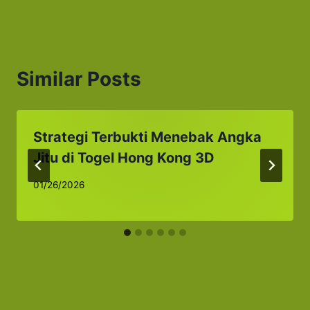
Similar Posts
Strategi Terbukti Menebak Angka
Jitu di Togel Hong Kong 3D
01/26/2026