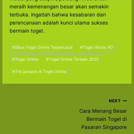
meraih kemenangan besar akan semakin
terbuka. Ingatlah bahwa kesabaran dan
perencanaan adalah kunci utama sukses
bermain togel.
Post
#
Situs Togel Online Terpercaya
#
Togel Illinois 4D
Tags:
#
Togel Online
#
Togel Online Terbaik 2025
#
Trik jackpot di Togel Online
Post
NEXT
Cara Menang Besar
navigation
Bermain Togel di
Pasaran Singapore