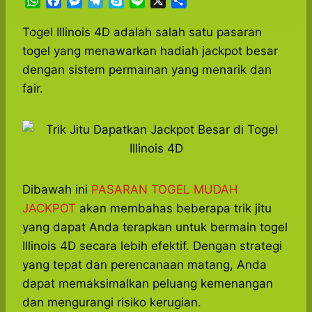
W
F
M
T
S
L
X
S
h
a
e
e
k
i
h
a
c
s
l
y
n
a
Togel Illinois 4D adalah salah satu pasaran
t
e
s
e
p
e
r
togel yang menawarkan hadiah jackpot besar
s
b
e
g
e
e
dengan sistem permainan yang menarik dan
A
o
n
r
fair.
p
o
g
a
p
k
e
m
r
Dibawah ini
PASARAN TOGEL MUDAH
JACKPOT
akan membahas beberapa trik jitu
yang dapat Anda terapkan untuk bermain togel
Illinois 4D secara lebih efektif. Dengan strategi
yang tepat dan perencanaan matang, Anda
dapat memaksimalkan peluang kemenangan
dan mengurangi risiko kerugian.