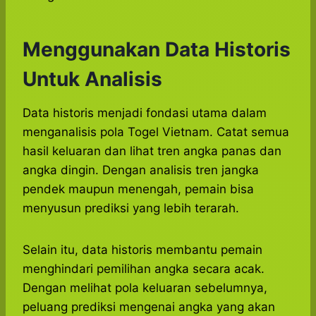
Menggunakan Data Historis
Untuk Analisis
Data historis menjadi fondasi utama dalam
menganalisis pola Togel Vietnam. Catat semua
hasil keluaran dan lihat tren angka panas dan
angka dingin. Dengan analisis tren jangka
pendek maupun menengah, pemain bisa
menyusun prediksi yang lebih terarah.
Selain itu, data historis membantu pemain
menghindari pemilihan angka secara acak.
Dengan melihat pola keluaran sebelumnya,
peluang prediksi mengenai angka yang akan