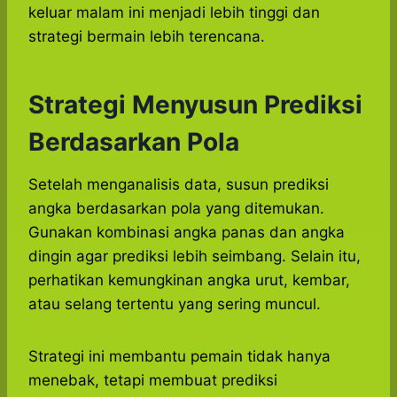
keluar malam ini menjadi lebih tinggi dan
strategi bermain lebih terencana.
Strategi Menyusun Prediksi
Berdasarkan Pola
Setelah menganalisis data, susun prediksi
angka berdasarkan pola yang ditemukan.
Gunakan kombinasi angka panas dan angka
dingin agar prediksi lebih seimbang. Selain itu,
perhatikan kemungkinan angka urut, kembar,
atau selang tertentu yang sering muncul.
Strategi ini membantu pemain tidak hanya
menebak, tetapi membuat prediksi