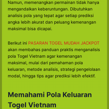
Namun, memenangkan permainan tidak hanya
mengandalkan keberuntungan. Dibutuhkan
analisis pola yang tepat agar setiap prediksi
angka lebih akurat dan peluang kemenangan
maksimal bisa dicapai.
Berikut ini
PASARAN TOGEL MUDAH JACKPOT
akan membahas panduan praktis menganalisis
pola Togel Vietnam agar kemenangan
maksimal, mulai dari pemahaman pola
keluaran, metode analisis, strategi pengelolaan
modal, hingga tips agar prediksi lebih efektif.
Memahami Pola Keluaran
Togel Vietnam