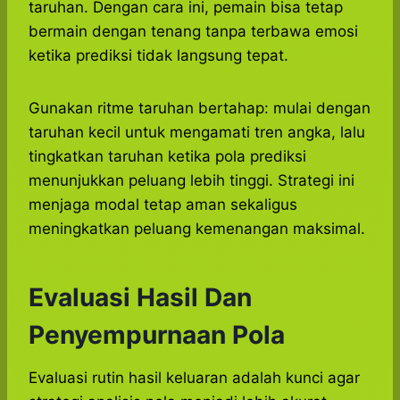
taruhan. Dengan cara ini, pemain bisa tetap
bermain dengan tenang tanpa terbawa emosi
ketika prediksi tidak langsung tepat.
Gunakan ritme taruhan bertahap: mulai dengan
taruhan kecil untuk mengamati tren angka, lalu
tingkatkan taruhan ketika pola prediksi
menunjukkan peluang lebih tinggi. Strategi ini
menjaga modal tetap aman sekaligus
meningkatkan peluang kemenangan maksimal.
Evaluasi Hasil Dan
Penyempurnaan Pola
Evaluasi rutin hasil keluaran adalah kunci agar