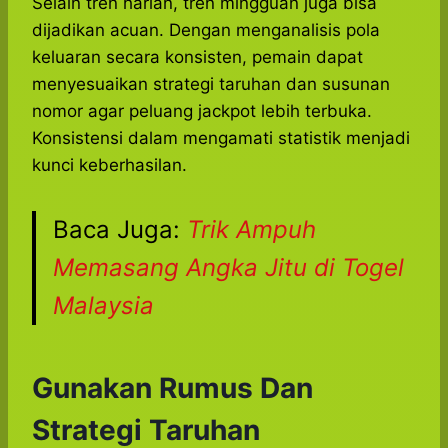
Selain tren harian, tren mingguan juga bisa
dijadikan acuan. Dengan menganalisis pola
keluaran secara konsisten, pemain dapat
menyesuaikan strategi taruhan dan susunan
nomor agar peluang jackpot lebih terbuka.
Konsistensi dalam mengamati statistik menjadi
kunci keberhasilan.
Baca Juga:
Trik Ampuh
Memasang Angka Jitu di Togel
Malaysia
Gunakan Rumus Dan
Strategi Taruhan