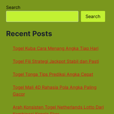
Search
Search
Recent Posts
Togel Kuba Cara Menang Angka Tiap Hari
Togel Fiji Strategi Jackpot Stabil dan Pasti
Togel Tonga Tips Prediksi Angka Cepat
Togel Mali 4D Rahasia Pola Angka Paling
Gacor
Arah Konsisten Togel Netherlands Lotto Dari