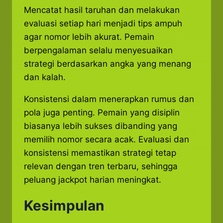
Mencatat hasil taruhan dan melakukan
evaluasi setiap hari menjadi tips ampuh
agar nomor lebih akurat. Pemain
berpengalaman selalu menyesuaikan
strategi berdasarkan angka yang menang
dan kalah.
Konsistensi dalam menerapkan rumus dan
pola juga penting. Pemain yang disiplin
biasanya lebih sukses dibanding yang
memilih nomor secara acak. Evaluasi dan
konsistensi memastikan strategi tetap
relevan dengan tren terbaru, sehingga
peluang jackpot harian meningkat.
Kesimpulan