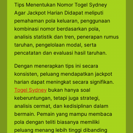
Tips Menentukan Nomor Togel Sydney
Agar Jackpot Harian Didapat meliputi
pemahaman pola keluaran, penggunaan
kombinasi nomor berdasarkan pola,
analisis statistik dan tren, penerapan rumus
taruhan, pengelolaan modal, serta
pencatatan dan evaluasi hasil taruhan.
Dengan menerapkan tips ini secara
konsisten, peluang mendapatkan jackpot
harian dapat meningkat secara signifikan.
Togel Sydney
bukan hanya soal
keberuntungan, tetapi juga strategi,
analisis cermat, dan kedisiplinan dalam
bermain. Pemain yang mampu membaca
pola dengan teliti biasanya memiliki
peluang menang lebih tinggi dibanding