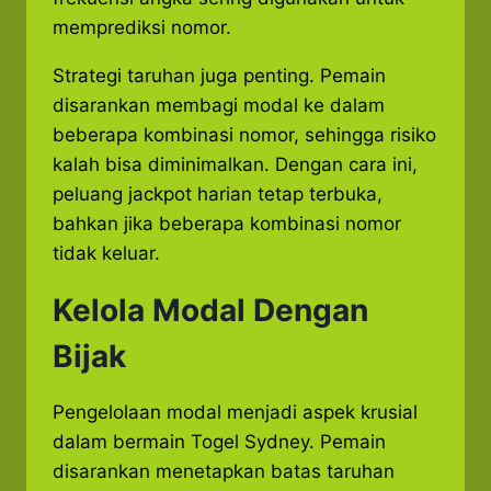
memprediksi nomor.
Strategi taruhan juga penting. Pemain
disarankan membagi modal ke dalam
beberapa kombinasi nomor, sehingga risiko
kalah bisa diminimalkan. Dengan cara ini,
peluang jackpot harian tetap terbuka,
bahkan jika beberapa kombinasi nomor
tidak keluar.
Kelola Modal Dengan
Bijak
Pengelolaan modal menjadi aspek krusial
dalam bermain Togel Sydney. Pemain
disarankan menetapkan batas taruhan