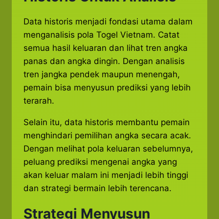
Data historis menjadi fondasi utama dalam
menganalisis pola Togel Vietnam. Catat
semua hasil keluaran dan lihat tren angka
panas dan angka dingin. Dengan analisis
tren jangka pendek maupun menengah,
pemain bisa menyusun prediksi yang lebih
terarah.
Selain itu, data historis membantu pemain
menghindari pemilihan angka secara acak.
Dengan melihat pola keluaran sebelumnya,
peluang prediksi mengenai angka yang
akan keluar malam ini menjadi lebih tinggi
dan strategi bermain lebih terencana.
Strategi Menyusun