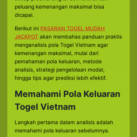
peluang kemenangan maksimal bisa
dicapai.
Berikut ini
PASARAN TOGEL MUDAH
JACKPOT
akan membahas panduan praktis
menganalisis pola Togel Vietnam agar
kemenangan maksimal, mulai dari
pemahaman pola keluaran, metode
analisis, strategi pengelolaan modal,
hingga tips agar prediksi lebih efektif.
Memahami Pola Keluaran
Togel Vietnam
Langkah pertama dalam analisis adalah
memahami pola keluaran sebelumnya.