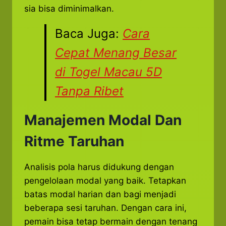
sia bisa diminimalkan.
Baca Juga:
Cara
Cepat Menang Besar
di Togel Macau 5D
Tanpa Ribet
Manajemen Modal Dan
Ritme Taruhan
Analisis pola harus didukung dengan
pengelolaan modal yang baik. Tetapkan
batas modal harian dan bagi menjadi
beberapa sesi taruhan. Dengan cara ini,
pemain bisa tetap bermain dengan tenang