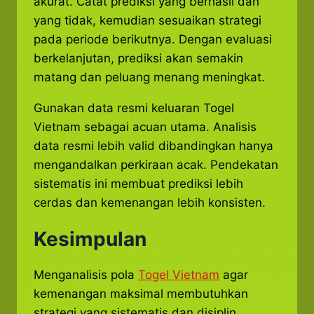
akurat. Catat prediksi yang berhasil dan
yang tidak, kemudian sesuaikan strategi
pada periode berikutnya. Dengan evaluasi
berkelanjutan, prediksi akan semakin
matang dan peluang menang meningkat.
Gunakan data resmi keluaran Togel
Vietnam sebagai acuan utama. Analisis
data resmi lebih valid dibandingkan hanya
mengandalkan perkiraan acak. Pendekatan
sistematis ini membuat prediksi lebih
cerdas dan kemenangan lebih konsisten.
Kesimpulan
Menganalisis pola
Togel Vietnam
agar
kemenangan maksimal membutuhkan
strategi yang sistematis dan disiplin.