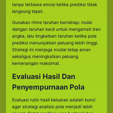
tanpa terbawa emosi ketika prediksi tidak
langsung tepat.
Gunakan ritme taruhan bertahap: mulai
dengan taruhan kecil untuk mengamati tren
angka, lalu tingkatkan taruhan ketika pola
prediksi menunjukkan peluang lebih tinggi.
Strategi ini menjaga modal tetap aman
sekaligus meningkatkan peluang
kemenangan maksimal.
Evaluasi Hasil Dan
Penyempurnaan Pola
Evaluasi rutin hasil keluaran adalah kunci
agar strategi analisis pola menjadi lebih