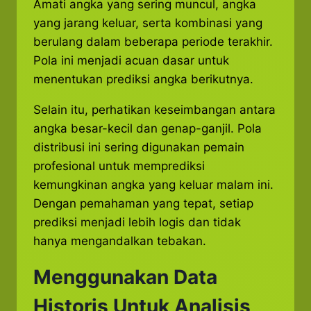
Amati angka yang sering muncul, angka
yang jarang keluar, serta kombinasi yang
berulang dalam beberapa periode terakhir.
Pola ini menjadi acuan dasar untuk
menentukan prediksi angka berikutnya.
Selain itu, perhatikan keseimbangan antara
angka besar-kecil dan genap-ganjil. Pola
distribusi ini sering digunakan pemain
profesional untuk memprediksi
kemungkinan angka yang keluar malam ini.
Dengan pemahaman yang tepat, setiap
prediksi menjadi lebih logis dan tidak
hanya mengandalkan tebakan.
Menggunakan Data
Historis Untuk Analisis