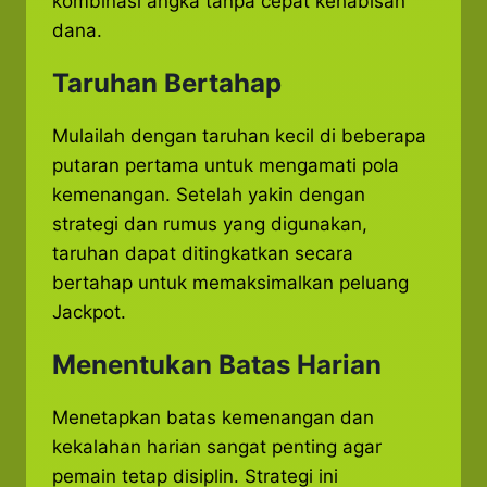
kombinasi angka tanpa cepat kehabisan
dana.
Taruhan Bertahap
Mulailah dengan taruhan kecil di beberapa
putaran pertama untuk mengamati pola
kemenangan. Setelah yakin dengan
strategi dan rumus yang digunakan,
taruhan dapat ditingkatkan secara
bertahap untuk memaksimalkan peluang
Jackpot.
Menentukan Batas Harian
Menetapkan batas kemenangan dan
kekalahan harian sangat penting agar
pemain tetap disiplin. Strategi ini