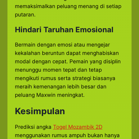
memaksimalkan peluang menang di setiap
putaran.
Hindari Taruhan Emosional
Bermain dengan emosi atau mengejar
kekalahan beruntun dapat menghabiskan
modal dengan cepat. Pemain yang disiplin
menunggu momen tepat dan tetap
mengikuti rumus serta strategi biasanya
meraih kemenangan lebih besar dan
peluang Maxwin meningkat.
Kesimpulan
Prediksi angka
Togel Mozambik 2D
menggunakan rumus ampuh bukan hanya