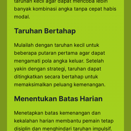
taruhan kecil agar dapat mencoba lebih
banyak kombinasi angka tanpa cepat habis
modal.
Taruhan Bertahap
Mulailah dengan taruhan kecil untuk
beberapa putaran pertama agar dapat
mengamati pola angka keluar. Setelah
yakin dengan strategi, taruhan dapat
ditingkatkan secara bertahap untuk
memaksimalkan peluang kemenangan.
Menentukan Batas Harian
Menetapkan batas kemenangan dan
kekalahan harian membantu pemain tetap
disiplin dan menghindari taruhan impulsif.