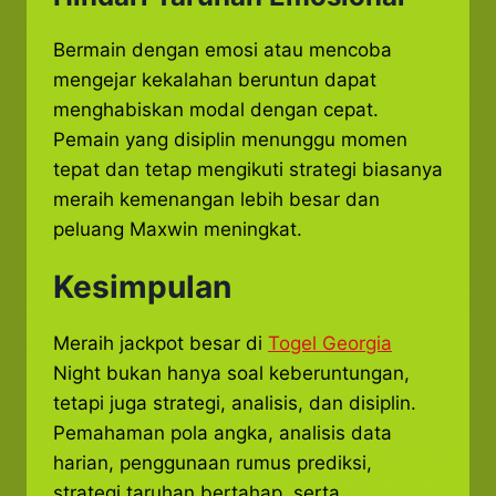
Bermain dengan emosi atau mencoba
mengejar kekalahan beruntun dapat
menghabiskan modal dengan cepat.
Pemain yang disiplin menunggu momen
tepat dan tetap mengikuti strategi biasanya
meraih kemenangan lebih besar dan
peluang Maxwin meningkat.
Kesimpulan
Meraih jackpot besar di
Togel Georgia
Night bukan hanya soal keberuntungan,
tetapi juga strategi, analisis, dan disiplin.
Pemahaman pola angka, analisis data
harian, penggunaan rumus prediksi,
strategi taruhan bertahap, serta