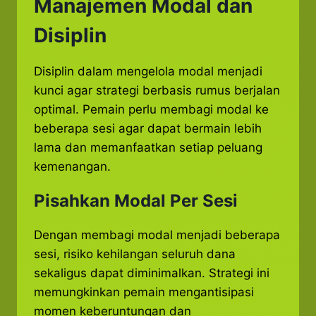
Manajemen Modal dan
Disiplin
Disiplin dalam mengelola modal menjadi
kunci agar strategi berbasis rumus berjalan
optimal. Pemain perlu membagi modal ke
beberapa sesi agar dapat bermain lebih
lama dan memanfaatkan setiap peluang
kemenangan.
Pisahkan Modal Per Sesi
Dengan membagi modal menjadi beberapa
sesi, risiko kehilangan seluruh dana
sekaligus dapat diminimalkan. Strategi ini
memungkinkan pemain mengantisipasi
momen keberuntungan dan