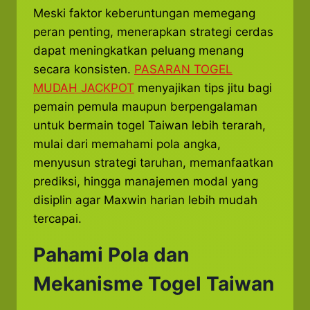
Meski faktor keberuntungan memegang
peran penting, menerapkan strategi cerdas
dapat meningkatkan peluang menang
secara konsisten.
PASARAN TOGEL
MUDAH JACKPOT
menyajikan tips jitu bagi
pemain pemula maupun berpengalaman
untuk bermain togel Taiwan lebih terarah,
mulai dari memahami pola angka,
menyusun strategi taruhan, memanfaatkan
prediksi, hingga manajemen modal yang
disiplin agar Maxwin harian lebih mudah
tercapai.
Pahami Pola dan
Mekanisme Togel Taiwan