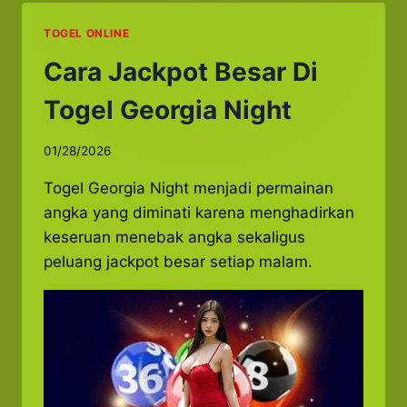
TOGEL ONLINE
Cara Jackpot Besar Di
Togel Georgia Night
01/28/2026
Togel Georgia Night menjadi permainan
angka yang diminati karena menghadirkan
keseruan menebak angka sekaligus
peluang jackpot besar setiap malam.