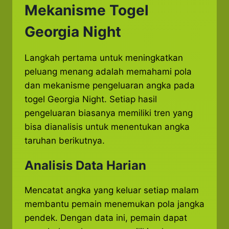
Mekanisme Togel
Georgia Night
Langkah pertama untuk meningkatkan
peluang menang adalah memahami pola
dan mekanisme pengeluaran angka pada
togel Georgia Night. Setiap hasil
pengeluaran biasanya memiliki tren yang
bisa dianalisis untuk menentukan angka
taruhan berikutnya.
Analisis Data Harian
Mencatat angka yang keluar setiap malam
membantu pemain menemukan pola jangka
pendek. Dengan data ini, pemain dapat