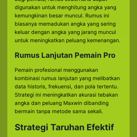
digunakan untuk menghitung angka yang
kemungkinan besar muncul. Rumus ini
biasanya memadukan angka yang sering
keluar dengan angka yang jarang muncul
untuk meningkatkan peluang kemenangan.
Rumus Lanjutan Pemain Pro
Pemain profesional menggunakan
kombinasi rumus lanjutan yang melibatkan
data historis, frekuensi, dan pola tertentu.
Strategi ini meningkatkan akurasi tebakan
angka dan peluang Maxwin dibanding
bermain tanpa metode sama sekali.
Strategi Taruhan Efektif