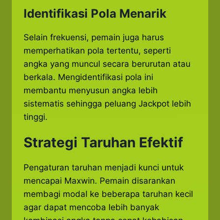
Identifikasi Pola Menarik
Selain frekuensi, pemain juga harus
memperhatikan pola tertentu, seperti
angka yang muncul secara berurutan atau
berkala. Mengidentifikasi pola ini
membantu menyusun angka lebih
sistematis sehingga peluang Jackpot lebih
tinggi.
Strategi Taruhan Efektif
Pengaturan taruhan menjadi kunci untuk
mencapai Maxwin. Pemain disarankan
membagi modal ke beberapa taruhan kecil
agar dapat mencoba lebih banyak