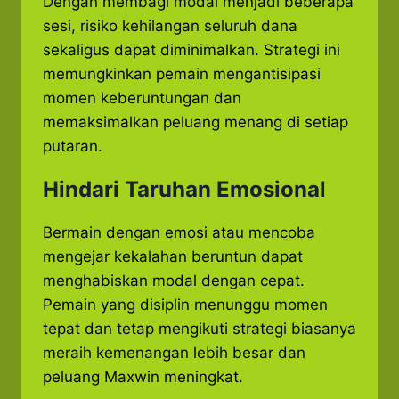
Dengan membagi modal menjadi beberapa
sesi, risiko kehilangan seluruh dana
sekaligus dapat diminimalkan. Strategi ini
memungkinkan pemain mengantisipasi
momen keberuntungan dan
memaksimalkan peluang menang di setiap
putaran.
Hindari Taruhan Emosional
Bermain dengan emosi atau mencoba
mengejar kekalahan beruntun dapat
menghabiskan modal dengan cepat.
Pemain yang disiplin menunggu momen
tepat dan tetap mengikuti strategi biasanya
meraih kemenangan lebih besar dan
peluang Maxwin meningkat.