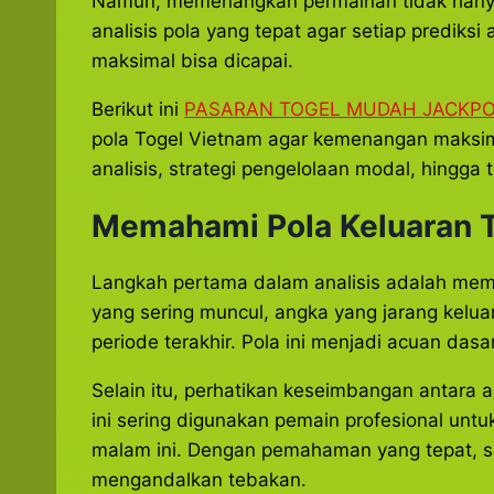
Namun, memenangkan permainan tidak hany
analisis pola yang tepat agar setiap prediks
maksimal bisa dicapai.
Berikut ini
PASARAN TOGEL MUDAH JACKP
pola Togel Vietnam agar kemenangan maksim
analisis, strategi pengelolaan modal, hingga ti
Memahami Pola Keluaran 
Langkah pertama dalam analisis adalah mem
yang sering muncul, angka yang jarang kelu
periode terakhir. Pola ini menjadi acuan das
Selain itu, perhatikan keseimbangan antara an
ini sering digunakan pemain profesional un
malam ini. Dengan pemahaman yang tepat, set
mengandalkan tebakan.