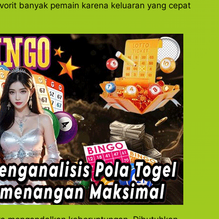
vorit banyak pemain karena keluaran yang cepat