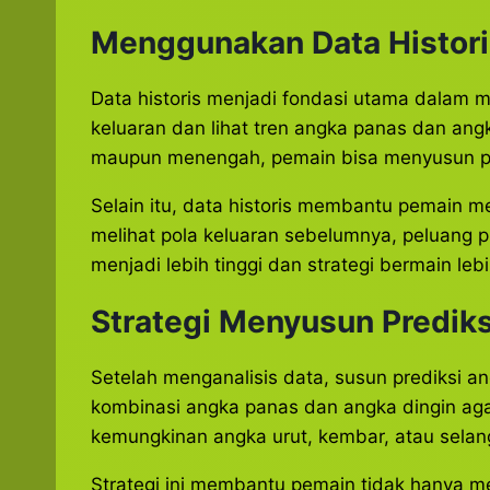
Menggunakan Data Histori
Data historis menjadi fondasi utama dalam m
keluaran dan lihat tren angka panas dan angk
maupun menengah, pemain bisa menyusun pre
Selain itu, data historis membantu pemain m
melihat pola keluaran sebelumnya, peluang p
menjadi lebih tinggi dan strategi bermain leb
Strategi Menyusun Prediks
Setelah menganalisis data, susun prediksi 
kombinasi angka panas dan angka dingin agar 
kemungkinan angka urut, kembar, atau selang
Strategi ini membantu pemain tidak hanya m