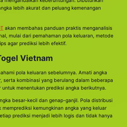
a mengandalkan keberuntungan. Dibutuhkan
i angka lebih akurat dan peluang kemenangan
OT
akan membahas panduan praktis menganalisis
al, mulai dari pemahaman pola keluaran, metode
ps agar prediksi lebih efektif.
Togel Vietnam
ahami pola keluaran sebelumnya. Amati angka
ar, serta kombinasi yang berulang dalam beberapa
ar untuk menentukan prediksi angka berikutnya.
gka besar-kecil dan genap-ganjil. Pola distribusi
tuk memprediksi kemungkinan angka yang keluar
iap prediksi menjadi lebih logis dan tidak hanya