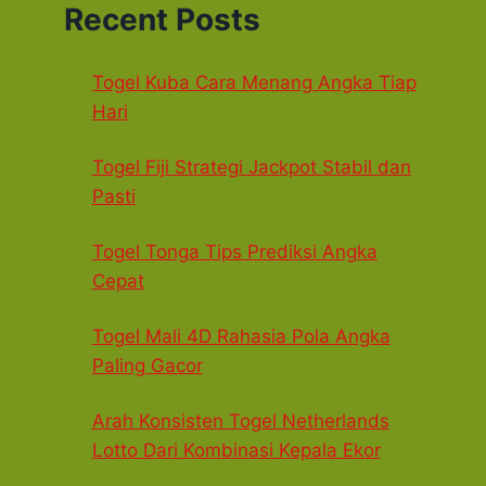
Recent Posts
Togel Kuba Cara Menang Angka Tiap
Hari
Togel Fiji Strategi Jackpot Stabil dan
Pasti
Togel Tonga Tips Prediksi Angka
Cepat
Togel Mali 4D Rahasia Pola Angka
Paling Gacor
Arah Konsisten Togel Netherlands
Lotto Dari Kombinasi Kepala Ekor